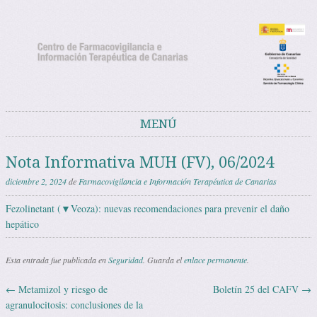
Noticias del Centro de Farmacovigilancia
Noticias y avisos del Centro de Farmacovigilancia de Canarias
de Canarias
MENÚ
Saltar al contenido
Nota Informativa MUH (FV), 06/2024
diciembre 2, 2024
de
Farmacovigilancia e Información Terapéutica de Canarias
Fezolinetant (▼Veoza): nuevas recomendaciones para prevenir el daño
hepático
Esta entrada fue publicada en
Seguridad
. Guarda el
enlace permanente
.
←
Metamizol y riesgo de
Boletín 25 del CAFV
→
Navegación de entradas
agranulocitosis: conclusiones de la