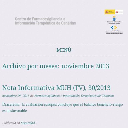
Noticias del Centro de Farmacovigilancia
Noticias y avisos del Centro de Farmacovigilancia de Canarias
de Canarias
MENÚ
Saltar al contenido
Archivo por meses:
noviembre 2013
Nota Informativa MUH (FV), 30/2013
noviembre 29, 2013
de
Farmacovigilancia e Información Terapéutica de Canarias
Diacereína: la evaluación europea concluye que el balance beneficio-riesgo
es desfavorable
Publicada en
Seguridad
|