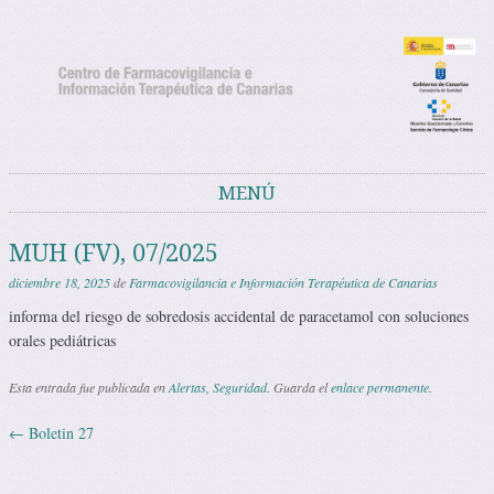
Noticias del Centro de Farmacovigilancia
Noticias y avisos del Centro de Farmacovigilancia de Canarias
de Canarias
MENÚ
Saltar al contenido
MUH (FV), 07/2025
diciembre 18, 2025
de
Farmacovigilancia e Información Terapéutica de Canarias
informa del riesgo de sobredosis accidental de paracetamol con soluciones
orales pediátricas
Esta entrada fue publicada en
Alertas
,
Seguridad
. Guarda el
enlace permanente
.
←
Boletin 27
Navegación de entradas