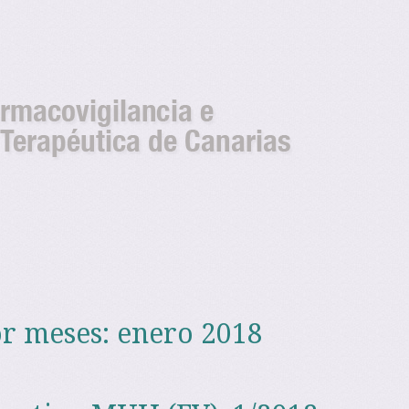
s del Centro de Farma
Farmacovigilancia de
as
or meses:
enero 2018