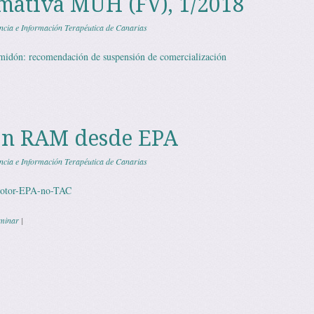
mativa MUH (FV), 1/2018
ncia e Información Terapéutica de Canarias
lmidón: recomendación de suspensión de comercialización
ón RAM desde EPA
ncia e Información Terapéutica de Canarias
omotor-EPA-no-TAC
rminar
|
 de entradas