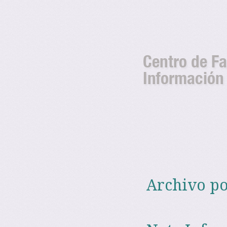
Noticia
Noticias y avisos del Centro de 
Canarias
Canari
Saltar al contenido
Menú
Archivo p