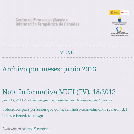
Noticias del Centro de Farmacovigilancia
Noticias y avisos del Centro de Farmacovigilancia de Canarias
de Canarias
MENÚ
Saltar al contenido
Archivo por meses:
junio 2013
Nota Informativa MUH (FV), 18/2013
junio 19, 2013
de
Farmacovigilancia e Información Terapéutica de Canarias
Soluciones para perfusión que contienen hidroxietil-almidón: revisión del
balance beneficio-riesgo
Publicada en
Alertas
,
Seguridad
|