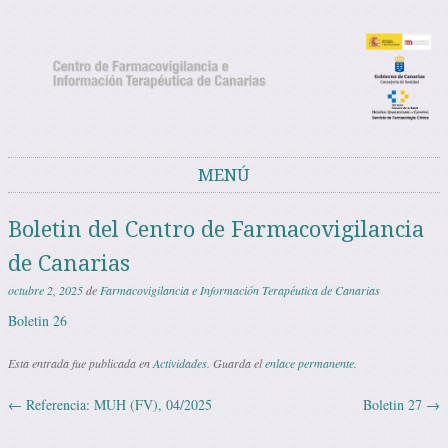
Noticias del Centro de Farmacovigilancia
Noticias y avisos del Centro de Farmacovigilancia de Canarias
de Canarias
MENÚ
Saltar al contenido
Boletin del Centro de Farmacovigilancia
de Canarias
octubre 2, 2025
de
Farmacovigilancia e Información Terapéutica de Canarias
Boletin 26
Esta entrada fue publicada en
Actividades
. Guarda el
enlace permanente
.
←
Referencia: MUH (FV), 04/2025
Boletin 27
→
Navegación de entradas