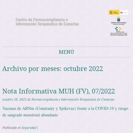
Noticias del Centro de Farmacovigilancia
Noticias y avisos del Centro de Farmacovigilancia de Canarias
de Canarias
MENÚ
Saltar al contenido
Archivo por meses:
octubre 2022
Nota Informativa MUH (FV), 07/2022
octubre 28, 2022
de
Farmacovigilancia e Información Terapéutica de Canarias
Vacunas de ARNm (Comirnaty y Spikevax) frente a la COVID-19 y riesgo
de sangrado menstrual abundante
Publicada en
Seguridad
|