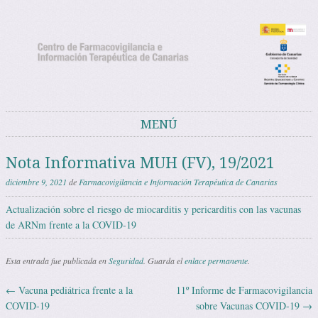
Noticias del Centro de Farmacovigilancia
Noticias y avisos del Centro de Farmacovigilancia de Canarias
de Canarias
MENÚ
Saltar al contenido
Nota Informativa MUH (FV), 19/2021
diciembre 9, 2021
de
Farmacovigilancia e Información Terapéutica de Canarias
Actualización sobre el riesgo de miocarditis y pericarditis con las vacunas
de ARNm frente a la COVID-19
Esta entrada fue publicada en
Seguridad
. Guarda el
enlace permanente
.
←
Vacuna pediátrica frente a la
11º Informe de Farmacovigilancia
Navegación de entradas
COVID-19
sobre Vacunas COVID-19
→