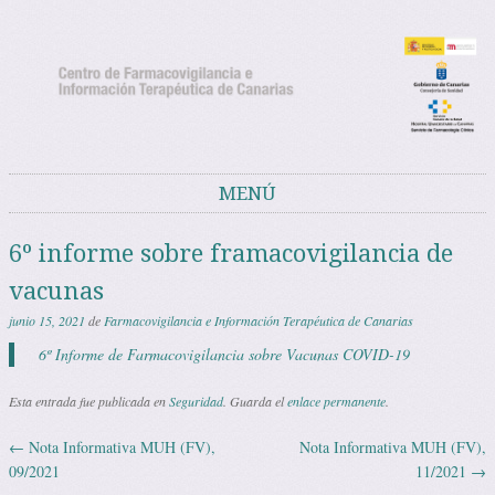
Noticias del Centro de Farmacovigilancia
Noticias y avisos del Centro de Farmacovigilancia de Canarias
de Canarias
MENÚ
Saltar al contenido
6º informe sobre framacovigilancia de
vacunas
junio 15, 2021
de
Farmacovigilancia e Información Terapéutica de Canarias
6º Informe de Farmacovigilancia sobre Vacunas COVID-19
Esta entrada fue publicada en
Seguridad
. Guarda el
enlace permanente
.
←
Nota Informativa MUH (FV),
Nota Informativa MUH (FV),
Navegación de entradas
09/2021
11/2021
→