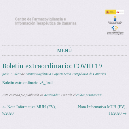
Noticias del Centro de Farmacovigilancia
Noticias y avisos del Centro de Farmacovigilancia de Canarias
de Canarias
MENÚ
Saltar al contenido
Boletin extraordinario: COVID 19
junio 1, 2020
de
Farmacovigilancia e Información Terapéutica de Canarias
Boletin extraordinario v6_final
Esta entrada fue publicada en
Actividades
. Guarda el
enlace permanente
.
←
Nota Informativa MUH (FV),
Nota Informativa MUH (FV),
Navegación de entradas
9/2020
11/2020
→