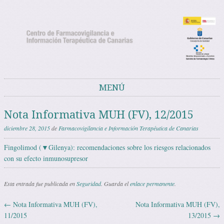
Noticias del Centro de Farmacovigilancia
Noticias y avisos del Centro de Farmacovigilancia de Canarias
de Canarias
MENÚ
Saltar al contenido
Nota Informativa MUH (FV), 12/2015
diciembre 28, 2015
de
Farmacovigilancia e Información Terapéutica de Canarias
Fingolimod (▼Gilenya): recomendaciones sobre los riesgos relacionados
con su efecto inmunosupresor
Esta entrada fue publicada en
Seguridad
. Guarda el
enlace permanente
.
←
Nota Informativa MUH (FV),
Nota Informativa MUH (FV),
Navegación de entradas
11/2015
13/2015
→