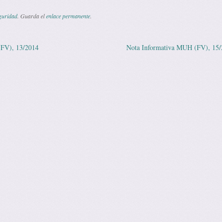
guridad
. Guarda el
enlace permanente
.
FV), 13/2014
Nota Informativa MUH (FV), 15
 de entradas