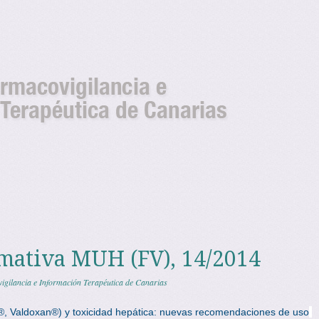
s del Centro de Farma
Farmacovigilancia de
as
mativa MUH (FV), 14/2014
igilancia e Información Terapéutica de Canarias
 Valdoxan®) y toxicidad hepática: nuevas recomendaciones de uso