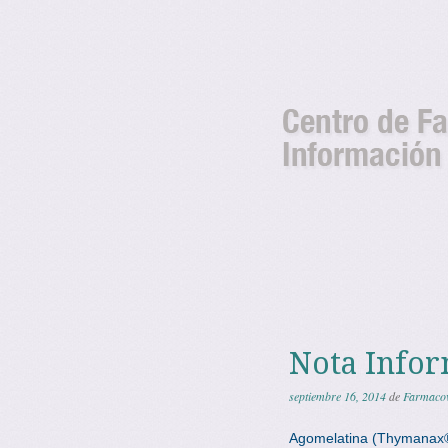
Noticia
Noticias y avisos del Centro de 
Canarias
Canari
Saltar al contenido
Menú
Nota Infor
septiembre 16, 2014
de
Farmacov
Agomelatina (Thymanax®,